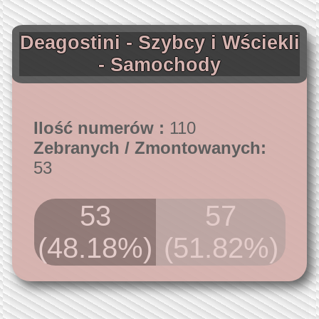
Deagostini - Szybcy i Wściekli
- Samochody
Ilość numerów :
110
Zebranych / Zmontowanych:
53
53
57
(48.18%)
(51.82%)