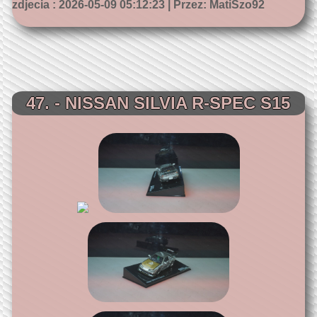
zdjecia : 2026-05-09 05:12:23 | Przez: MatiSzo92
47. - NISSAN SILVIA R-SPEC S15