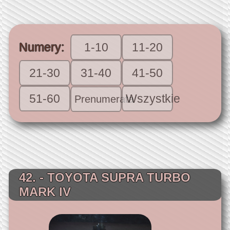
Numery:
1-10
11-20
21-30
31-40
41-50
51-60
Wszystkie
Prenumerata
42. - TOYOTA SUPRA TURBO
MARK IV