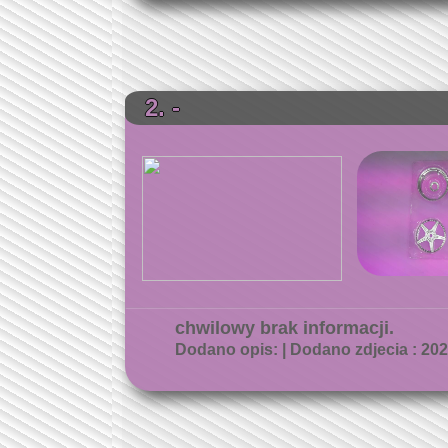
2. -
chwilowy brak informacji.
Dodano opis: | Dodano zdjecia : 2026