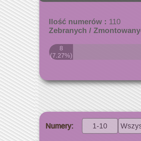
Ilość numerów :
110
Zebranych / Zmontowany
8
(7.27%)
Numery:
1-10
Wszys