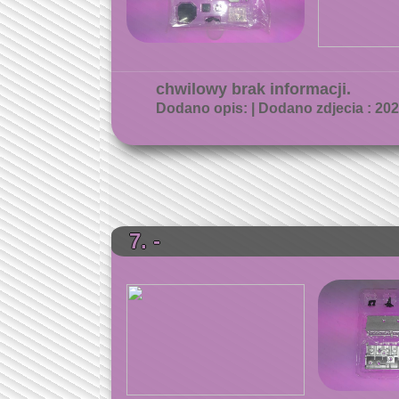
chwilowy brak informacji.
Dodano opis: | Dodano zdjecia : 2026
7. -