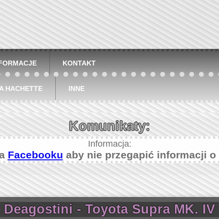
NFORMACJE
KONTAKT
A HACHETTE
INNE
Komunikaty:
Informacja:
na
Facebooku
aby nie przegapić informacji o
Deagostini - Toyota Supra MK. IV