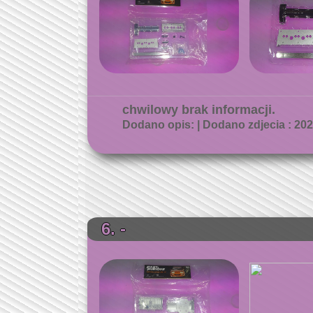
chwilowy brak informacji.
Dodano opis: | Dodano zdjecia : 2026
6. -