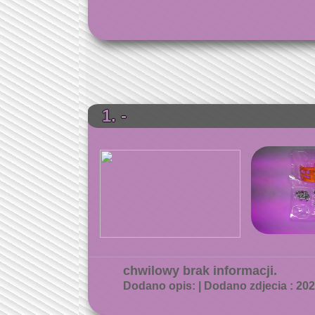
1. -
chwilowy brak informacji.
Dodano opis: | Dodano zdjecia : 2026