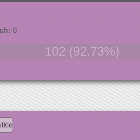
ch:
8
102 (92.73%)
tkie