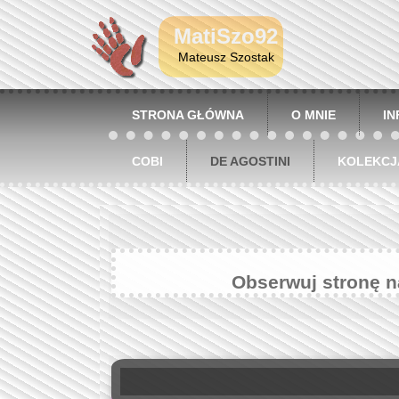
MatiSzo92
Mateusz Szostak
STRONA GŁÓWNA
O MNIE
I
COBI
DE AGOSTINI
KOLEKCJ
Obserwuj stronę 