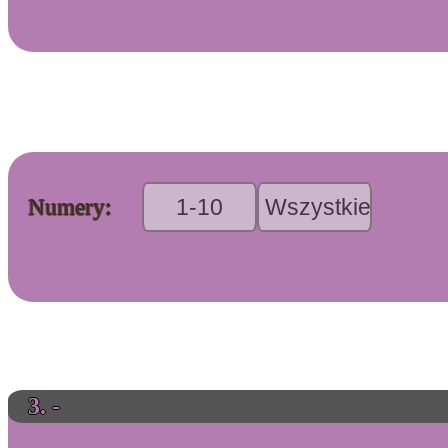
1-10
Wszystkie
Numery:
3. -