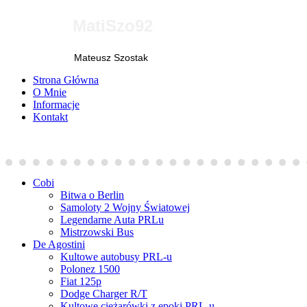
MatiSzo92
Mateusz Szostak
Strona Główna
O Mnie
Informacje
Kontakt
Cobi
Bitwa o Berlin
Samoloty 2 Wojny Światowej
Legendarne Auta PRLu
Mistrzowski Bus
De Agostini
Kultowe autobusy PRL-u
Polonez 1500
Fiat 125p
Dodge Charger R/T
Kultowe ciężarówki z epoki PRL-u