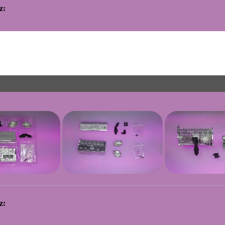
z:
z: