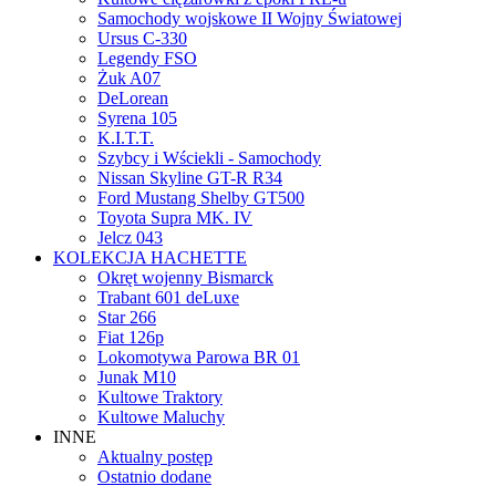
Samochody wojskowe II Wojny Światowej
Ursus C-330
Legendy FSO
Żuk A07
DeLorean
Syrena 105
K.I.T.T.
Szybcy i Wściekli - Samochody
Nissan Skyline GT-R R34
Ford Mustang Shelby GT500
Toyota Supra MK. IV
Jelcz 043
KOLEKCJA HACHETTE
Okręt wojenny Bismarck
Trabant 601 deLuxe
Star 266
Fiat 126p
Lokomotywa Parowa BR 01
Junak M10
Kultowe Traktory
Kultowe Maluchy
INNE
Aktualny postęp
Ostatnio dodane