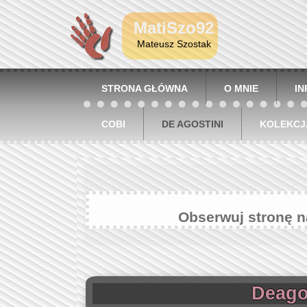
MatiSzo92
Mateusz Szostak
STRONA GŁÓWNA
O MNIE
I
COBI
DE AGOSTINI
KOLEKCJ
Obserwuj stronę 
Deagos