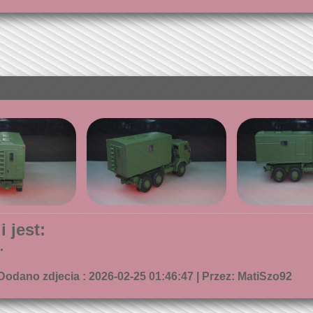
 jest:
.
Dodano zdjecia : 2026-02-25 01:46:47 | Przez: MatiSzo92