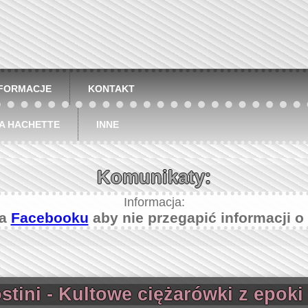
NFORMACJE
KONTAKT
A HACHETTE
INNE
Komunikaty:
Informacja:
na
Facebooku
aby nie przegapić informacji o
tini - Kultowe ciężarówki z epok