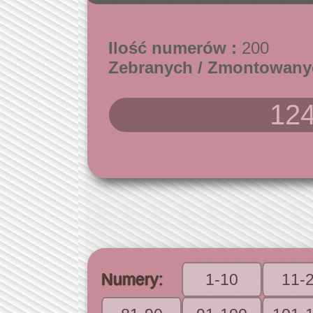
Ilość numerów :
200
Zebranych / Zmontowany
124
Numery:
1-10
11-