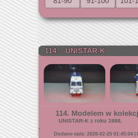
81-90
91-100
101-
114. - UNISTAR-K
114. Modelem w kolekcji
UNISTAR-K z roku 1988.
.
Dodano opis: 2026-02-25 01:45:04 | 