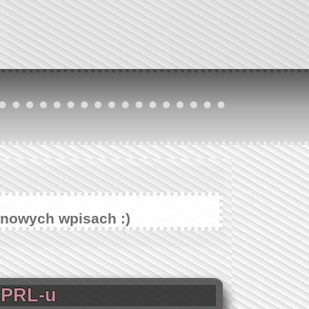
 nowych wpisach :)
i PRL-u