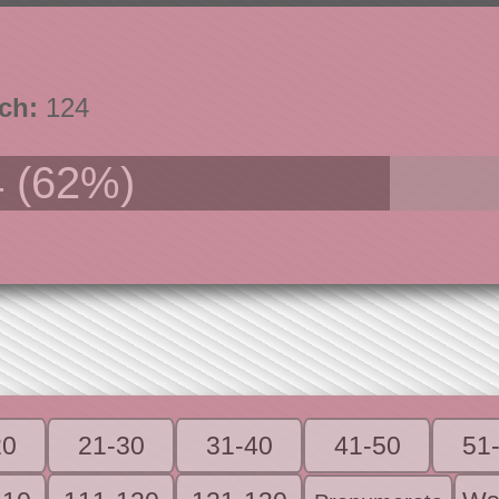
ch:
124
 (62%)
20
21-30
31-40
41-50
51