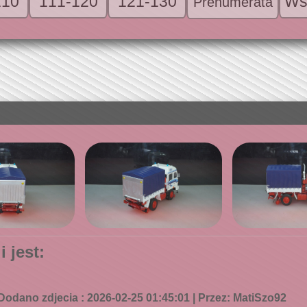
110
111-120
121-130
Ws
Prenumerata
 jest:
Dodano zdjecia : 2026-02-25 01:45:01 | Przez: MatiSzo92