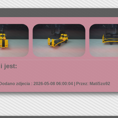
 jest:
Dodano zdjecia : 2026-05-08 06:00:04 | Przez: MatiSzo92