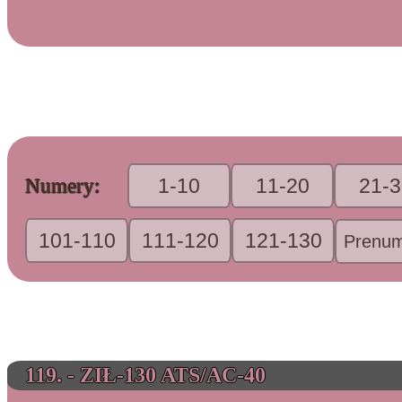
1-10
11-20
21-3
Numery:
101-110
111-120
121-130
Prenum
119. - ZIŁ-130 ATS/AC-40