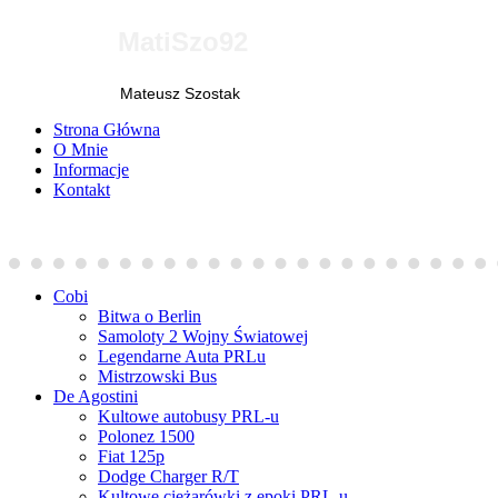
MatiSzo92
Mateusz Szostak
Strona Główna
O Mnie
Informacje
Kontakt
Cobi
Bitwa o Berlin
Samoloty 2 Wojny Światowej
Legendarne Auta PRLu
Mistrzowski Bus
De Agostini
Kultowe autobusy PRL-u
Polonez 1500
Fiat 125p
Dodge Charger R/T
Kultowe ciężarówki z epoki PRL-u