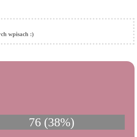
ch wpisach :)
76 (38%)