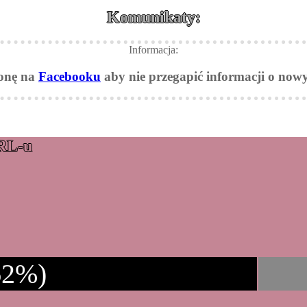
Komunikaty:
Informacja:
ronę na
Facebooku
aby nie przegapić informacji o nowy
PRL-u
62%)