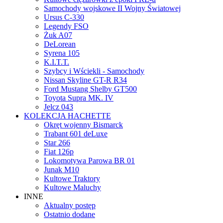
Samochody wojskowe II Wojny Światowej
Ursus C-330
Legendy FSO
Żuk A07
DeLorean
Syrena 105
K.I.T.T.
Szybcy i Wściekli - Samochody
Nissan Skyline GT-R R34
Ford Mustang Shelby GT500
Toyota Supra MK. IV
Jelcz 043
KOLEKCJA HACHETTE
Okręt wojenny Bismarck
Trabant 601 deLuxe
Star 266
Fiat 126p
Lokomotywa Parowa BR 01
Junak M10
Kultowe Traktory
Kultowe Maluchy
INNE
Aktualny postęp
Ostatnio dodane